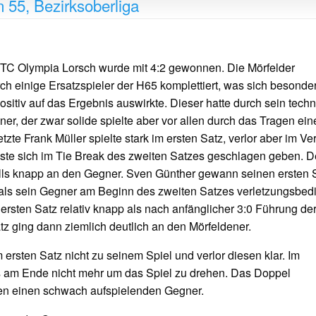
 55, Bezirksoberliga
TC Olympia Lorsch wurde mit 4:2 gewonnen. Die Mörfelder
ch einige Ersatzspieler der H65 komplettiert, was sich besonde
sitiv auf das Ergebnis auswirkte. Dieser hatte durch sein tech
er, der zwar solide spielte aber vor allen durch das Tragen ein
te Frank Müller spielte stark im ersten Satz, verlor aber im Ver
sste sich im Tie Break des zweiten Satzes geschlagen geben. D
lls knapp an den Gegner. Sven Günther gewann seinen ersten 
 als sein Gegner am Beginn des zweiten Satzes verletzungsbed
rsten Satz relativ knapp als nach anfänglicher 3:0 Führung de
tz ging dann ziemlich deutlich an den Mörfeldener.
ersten Satz nicht zu seinem Spiel und verlor diesen klar. Im
 es am Ende nicht mehr um das Spiel zu drehen. Das Doppel
gen einen schwach aufspielenden Gegner.