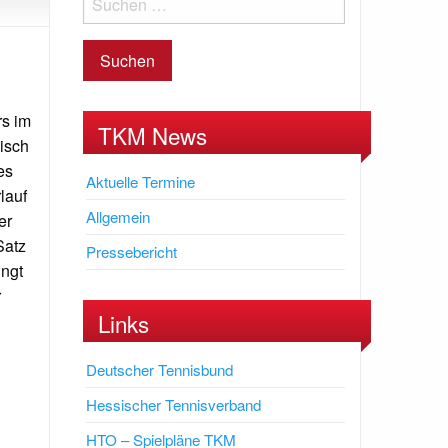
rs im
TKM News
nisch
es
Aktuelle Termine
lauf
Allgemein
er
Satz
Pressebericht
ingt
r
Links
Deutscher Tennisbund
Hessischer Tennisverband
HTO – Spielpläne TKM