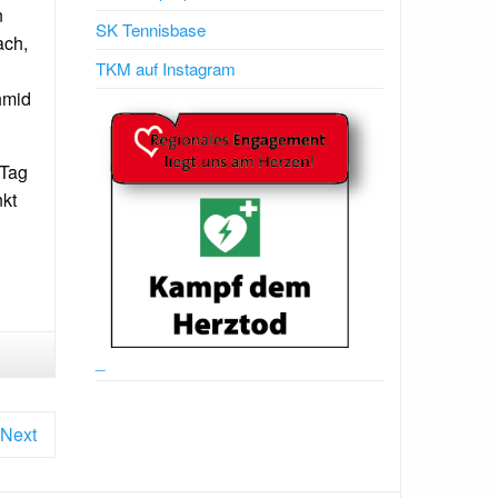
n
SK Tennisbase
ach,
TKM auf Instagram
hmid
 Tag
nkt
_
Next