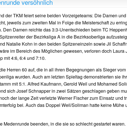
nrunde versöhnlich
und der TKM feiert seine beiden Vorzeigeteams: Die Damen und
ht, jeweils zum zweiten Mal in Folge die Meisterschaft zu errin
gen. Den Damen reichte das 3:3-Unentschieden beim TC Heppen
pitzenreiter der Bezirksliga A in die Bezirksoberliga aufzustei
und Natalie Kohn in den beiden Spitzeneinzeln sowie Jil Schaff
wäre im Bereich des Möglichen gewesen, verloren doch Laura 
 mit 4:6, 6:4 und 7:10.
die Herren 60 auf, die in all ihren Begegnungen als Sieger vom
enliga wurden. Auch am letzten Spieltag demonstrierten sie ih
mm mit 5:1. Alfred Kaufmann, Gerold Weil und Mohamed Sol
rend sich Josef Schnapper in zwei Sätzen geschlagen geben mu
och der lange Zeit verletzte Werner Fischer zum Einsatz und t
mterfolg bei. Auch das Doppel Weil/Soliman hatte keine Mühe 
e Medenrunde beenden, in die sie so schlecht gestartet waren.