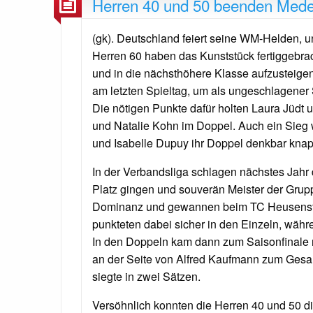
Herren 40 und 50 beenden Mede
(gk). Deutschland feiert seine WM-Helden, 
Herren 60 haben das Kunststück fertiggebrac
und in die nächsthöhere Klasse aufzustei
am letzten Spieltag, um als ungeschlagener S
Die nötigen Punkte dafür holten Laura Jüdt 
und Natalie Kohn im Doppel. Auch ein Sieg 
und Isabelle Dupuy ihr Doppel denkbar knapp
In der Verbandsliga schlagen nächstes Jahr 
Platz gingen und souverän Meister der Grupp
Dominanz und gewannen beim TC Heusensta
punkteten dabei sicher in den Einzeln, wäh
In den Doppeln kam dann zum Saisonfinale n
an der Seite von Alfred Kaufmann zum Gesa
siegte in zwei Sätzen.
Versöhnlich konnten die Herren 40 und 50 di