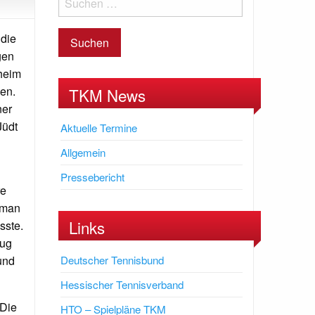
 die
gen
heim
gen.
TKM News
ner
Jüdt
Aktuelle Termine
Allgemein
Pressebericht
re
iman
Links
sste.
rug
und
Deutscher Tennisbund
Hessischer Tennisverband
 Die
HTO – Spielpläne TKM